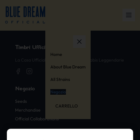
Timbri Ufficiali di Cannabis
Home
La Casa Ufficiale delle Varietà di Cannabis Leggendarie
About Blue Dream
All Strains
Negozio
Negozio
Seeds
CARRELLO
Merchandise
Official Collaborations
Varietà