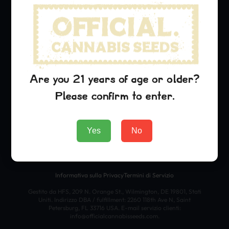
Northern Lights
OG Kush
Lambs Breath
Azienda
Are you 21 years of age or older?
About Us
Please confirm to enter.
Blog
Contact
Yes
No
Timbri Ufficiali di Cannabis 2025. Tutti i diritti riservati.
Informativa sulla Privacy
Termini di Servizio
Gestito da HFS, 209 N. Orange St., Wilmington, DE 19801, Stati
Uniti. Indirizzo DBA / fulfillment: 2260 118th Ave N, Saint
Petersburg, FL 33716 USA. E-mail servizio clienti:
info@officialcannabisseeds.com.